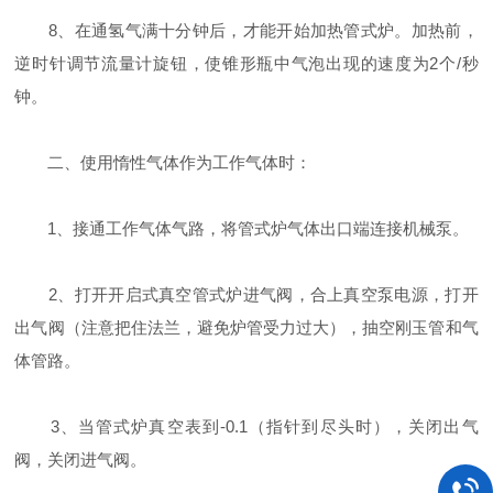
8、在通氢气满十分钟后，才能开始加热管式炉。加热前，
逆时针调节流量计旋钮，使锥形瓶中气泡出现的速度为2个/秒
钟。
二、使用惰性气体作为工作气体时：
1、接通工作气体气路，将管式炉气体出口端连接机械泵。
2、打开开启式真空管式炉进气阀，合上真空泵电源，打开
出气阀（注意把住法兰，避免炉管受力过大），抽空刚玉管和气
体管路。
3、当管式炉真空表到-0.1（指针到尽头时），关闭出气
阀，关闭进气阀。