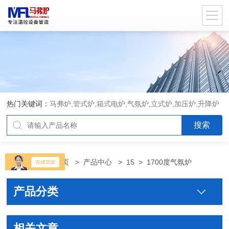
热门关键词：
马弗炉,管式炉,箱式电炉,气氛炉,立式炉,加压炉,升降炉
当前位置：
首页
>
产品中心
>
15
>
1700度气氛炉
产品分类
相关文章